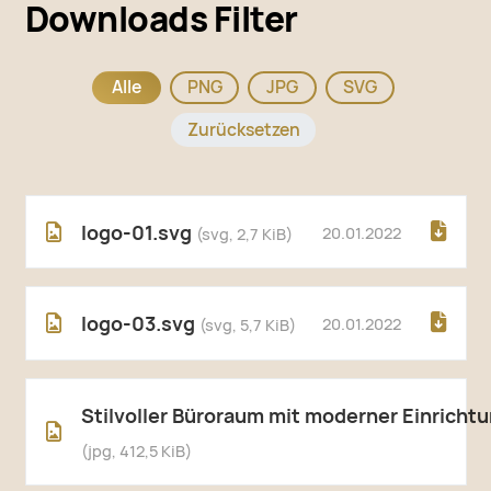
Downloads Filter
Alle
PNG
JPG
SVG
Zurücksetzen
logo-01.svg
20.01.2022
(svg, 2,7 KiB)
logo-03.svg
20.01.2022
(svg, 5,7 KiB)
Stilvoller Büroraum mit moderner Einricht
(jpg, 412,5 KiB)