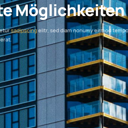
e Möglichkeiten
tetur
sadipscing
elitr, sed diam nonumy eirmod tempo
erat.