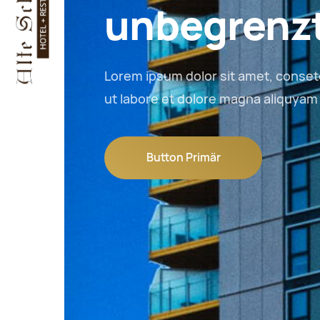
unbegrenzt
Lorem ipsum dolor sit amet, conse
ut labore et dolore magna aliquyam 
Button Primär