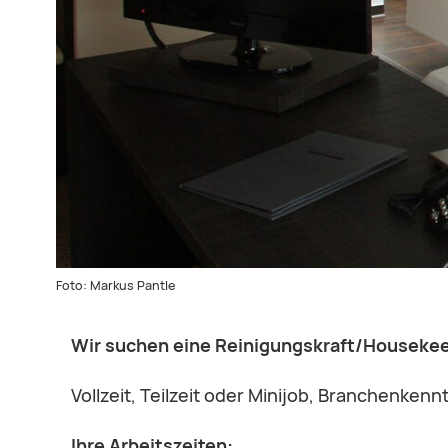
Foto: Markus Pantle
Wir suchen eine Reinigungskraft/Housekee
Vollzeit, Teilzeit oder Minijob, Branchenkennt
Ihre Arbeitszeiten: