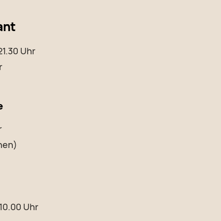
ant
 21.30 Uhr
r
e
r
nen)
 10.00 Uhr