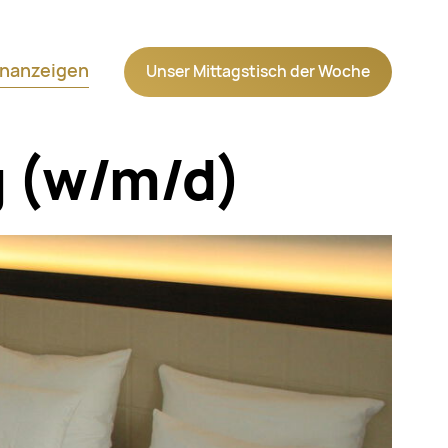
Navigation wiederholen
enanzeigen
Unser Mittagstisch der Woche
g (w/m/d)